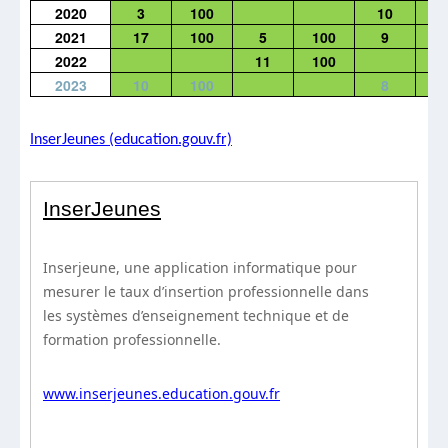
2020
3
100
10
1
2021
17
100
5
100
9
1
2022
11
100
2023
10
100
8
1
InserJeunes (education.gouv.fr)
InserJeunes
Inserjeune, une application informatique pour
mesurer le taux d’insertion professionnelle dans
les systèmes d’enseignement technique et de
formation professionnelle.
www.inserjeunes.education.gouv.fr