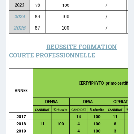
2023
98
100
/
2024
89
100
/
2025
87
100
/
REUSSITE FORMATION
COURTE PROFESSIONNELLE
CERTYIPHYTO primo certificat
ANNEE
DENSA
DESA
OPERATEU
CANDIDAT
% réussite
CANDIDAT
% réussite
CANDIDAT
% réu
2017
14
100
11
1
2018
11
100
4
100
8
1
2019
4
100
3
1